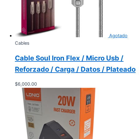
Agotado
Cables
Cable Soul Iron Flex / Micro Usb /
Reforzado / Carga / Datos / Plateado
$
6,000.00