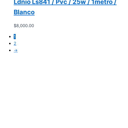
Ldnio Ls841 / Pvc / 25w / 1metro /
Blanco
$
8,000.00
1
2
→