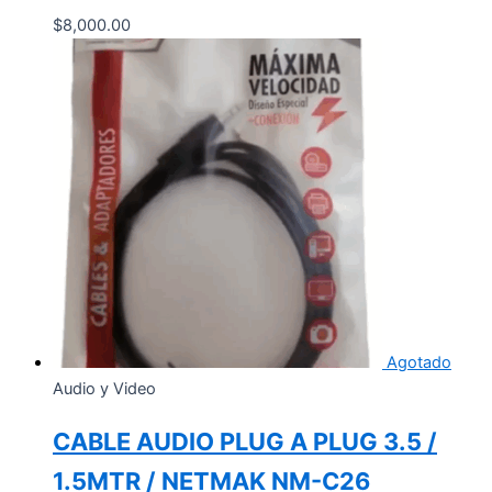
$
8,000.00
Agotado
Audio y Video
CABLE AUDIO PLUG A PLUG 3.5 /
1.5MTR / NETMAK NM-C26